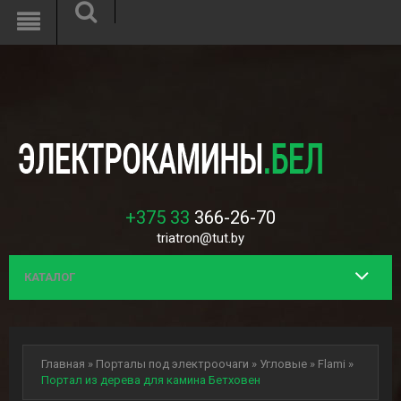
Unknown
: Function mcrypt_create_iv() is deprecated in
/var/www/h108956/data/www/interflame.by/system/library/encryption
on line
8
+375 33
366-26-70
triatron@tut.by
КАТАЛОГ
Главная
»
Порталы под электроочаги
»
Угловые
»
Flami
»
Портал из дерева для камина Бетховен