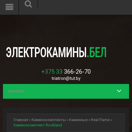
Unknown
: Function mcrypt_create_iv() is deprecated in
/var/www/h108956/data/www/interflame.by/system/library/encryption
on line
8
+375 33
366-26-70
triatron@tut.by
КАТАЛОГ
Главная
»
Каминокомплекты
»
Каменные
»
Real Flame
»
Каминокомплект Rockland