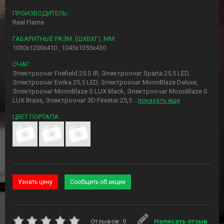
ПРОИЗВОДИТЕЛЬ:
Real Flame
ГАБАРИТНЫЕ РАЗМ. (ШXВXГ), ММ:
1030x1200x410 , 1045x1355x430
ОЧАГ:
Электроочаг Firefield 25 S IR
,
Электроочаг Sparta 25,5 LED
,
Электроочаг Evrika 25,5 LED
,
Электроочаг MoonBlaze Deluxe
,
Электроочаг MoonBlaze S LUX Black
,
Электроочаг MoonBlaze S
LUX Brass
,
Электроочаг 3D Firestar 25,5
...
показать еще
ЦВЕТ ПОРТАЛА:
Узнать цену
Сообщить об акции
Отзывов: 0
Написать отзыв