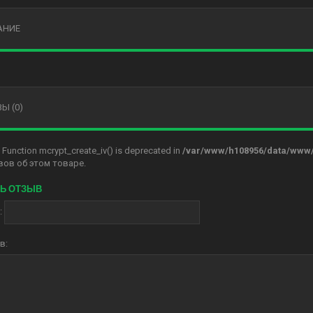
АНИЕ
Ы (0)
: Function mcrypt_create_iv() is deprecated in
/var/www/h108956/data/www/i
вов об этом товаре.
Ь ОТЗЫВ
:
в: