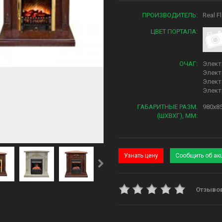
ПРОИЗВОДИТЕЛЬ:
Real F
ЦВЕТ ПОРТАЛА:
ОЧАГ:
Элект
Элект
Электр
Элект
ГАБАРИТНЫЕ РАЗМ.
980x85
(ШXВXГ), ММ:
Узнать цену
Сообщить об ак
Отзывов