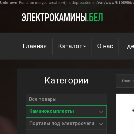
Unknown
: Function mcrypt_create_iv() is deprecated in
/var/www/h108956/d
Главная
Каталог
О нас
Где
Категории
Главн
Все товары
Каминокомплекты
Порталы под электроочаги