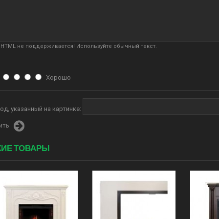
HTML не поддерживается! Используйте обычный текст.
Хорошо
од, указанный на картинке:
ить
ИЕ ТОВАРЫ