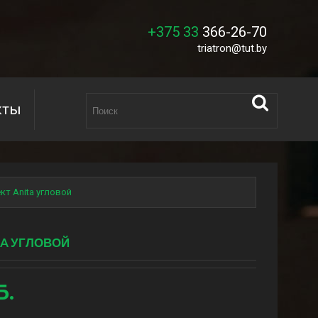
+375 33
366-26-70
triatron@tut.by
кты
т Anita угловой
A УГЛОВОЙ
Б.