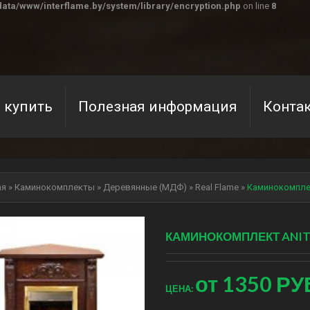
ata/www/interflame.by/system/library/encryption.php
on line
8
 купить
Полезная информация
Конта
ая
»
Каминокомплекты
»
Деревянные (МДФ)
»
Real Flame
»
Каминокомплек
КАМИНОКОМПЛЕКТ ANIT
от
1350 РУ
ЦЕНА: