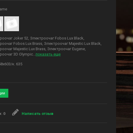
lame
роочаг Joker 52
,
Электроочаг Fobos Lux Black
,
роочаг Fobos Lux Brass
,
Электроочаг Majestic Lux Black
,
оочаг Majestic Lux Brass
,
Электроочаг Eugene
,
роочаг 3D Olympic
...
показать еще
8x603/к. 635
ции
: 0
Написать отзыв