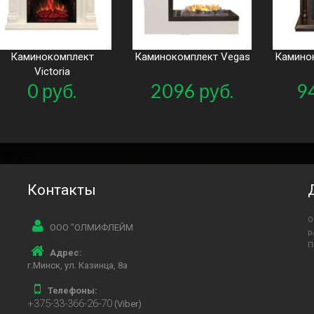
Каминокомплект
Каминокомплект Vegas
Каминок
Victoria
0 руб.
2096 руб.
9
Контакты
О
ООО "ОЛМИФЛЕЙМ
р
П
Адрес:
г.Минск, ул. Казинца, 8а
Телефоны:
+375-33-366-26-70
(Viber)