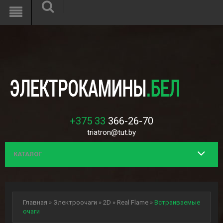
Unknown
: Function mcrypt_create_iv() is deprecated in
/var/www/h108956/data/www/interflame.by/system/library/encryption
on line
8
+375 33
366-26-70
triatron@tut.by
КАТАЛОГ
Главная
»
Электроочаги
»
2D
»
Real Flame
»
Встраиваемые
очаги