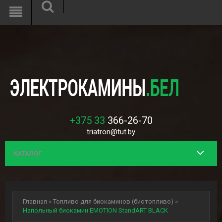
Unknown
: Function mcrypt_create_iv() is deprecated in
/var/www/h108956/data/www/interflame.by/system/library/encryption
on line
8
+375 33
366-26-70
triatron@tut.by
КАТАЛОГ
Главная
»
Топливо для биокаминов (биотопливо)
»
Напольный биокамин EMOTION StandART BLACK